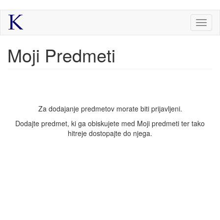
Skip
Toggl
to
naviga
main
content
Moji Predmeti
Za dodajanje predmetov morate biti prijavljeni.
Dodajte predmet, ki ga obiskujete med
Moji predmeti
ter tako
hitreje dostopajte do njega.