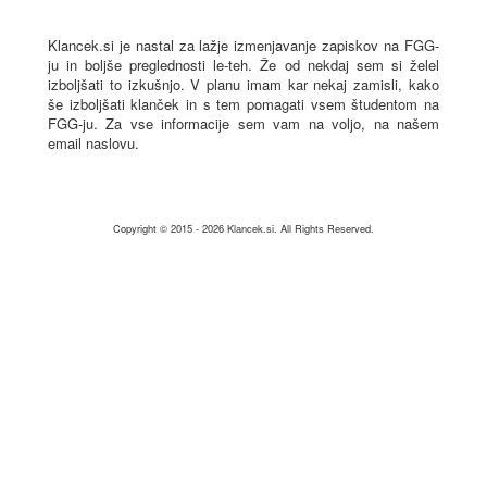
Klancek.si je nastal za lažje izmenjavanje zapiskov na FGG-
ju in boljše preglednosti le-teh. Že od nekdaj sem si želel
izboljšati to izkušnjo. V planu imam kar nekaj zamisli, kako
še izboljšati klanček in s tem pomagati vsem študentom na
FGG-ju. Za vse informacije sem vam na voljo, na našem
email naslovu.
Copyright © 2015 - 2026
Klancek.si
. All Rights Reserved.