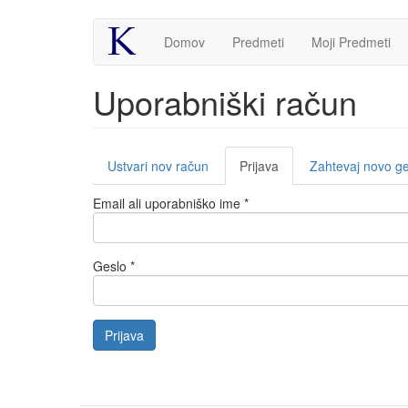
Skip
Domov
Predmeti
Moji Predmeti
to
main
content
Uporabniški račun
Primarni
Ustvari nov račun
Prijava
(active
Zahtevaj novo ge
zavihki
tab)
Email ali uporabniško ime
*
Geslo
*
Prijava