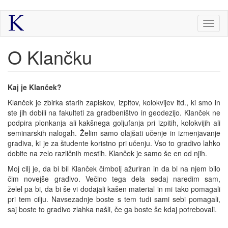
Skip
Toggl
to
naviga
main
content
O Klančku
Kaj je Klanček?
Klanček je zbirka starih zapiskov, izpitov, kolokvijev itd., ki smo in
ste jih dobili na fakulteti za gradbeništvo in geodezijo. Klanček ne
podpira plonkanja ali kakšnega goljufanja pri izpitih, kolokvijih ali
seminarskih nalogah. Želim samo olajšati učenje in izmenjavanje
gradiva, ki je za študente koristno pri učenju. Vso to gradivo lahko
dobite na zelo različnih mestih. Klanček je samo še en od njih.
Moj cilj je, da bi bil Klanček čimbolj ažuriran in da bi na njem bilo
čim novejše gradivo. Večino tega dela sedaj naredim sam,
želel pa bi, da bi še vi dodajali kašen material in mi tako pomagali
pri tem cilju. Navsezadnje boste s tem tudi sami sebi pomagali,
saj boste to gradivo zlahka našli, če ga boste še kdaj potrebovali.