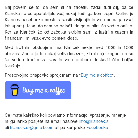
Naj povem še to, da sem si na začetku zadal tudi cilj, da če
Klančka ne bo uporabljalo vsaj nekaj ljudi, ga bom zaprl. Očitno je
Klanček našel neko mesto v vaših življenjih in vam pomaga (vsaj
tak upam), tako, da sem se odločil, da ga pustim še vedno online.
Ker za Klanček že od začetka skrbim sam, z lastnim časom in
financami, mi vsak evro pomeni dosti.
Med izpitnim obdobjem ima Klanček nekje med 1000 in 1500
obiskov. Zame je to dokaj velik dosežek, ki mi daje zagon, da se
še vedno trudim za vas in vam probam dostaviti čim boljšo
izkušnjo.
Prostovoljne prispevke sprejemam na "
Buy me a coffee
".
Če imate kakršno koli povratno informacijo, vprašanje, mnenje
mi ga lahko pošljete na email naslove
info@klancek.si
ali
klancek.si@gmail.com
ali pa kar preko
Facebooka