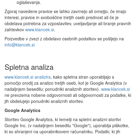
oglaševanja.
Zgoraj navedene pravice se lahko zavrnejo ali omejijo, če imajo
interesi, pravice in svoboščine tretjih oseb prednost ali če je
obdelava potrebna za vzpostavitev, uveljavljanje ali branje pravnih
zahtevkov
www.klancek.si
.
Poizvedbe v zvezi z obdelavo osebnih podatkov se pošljejo na
info@klancek.si
Spletna analiza
www.klancek.si analizira
, kako spletna stran uporabljajo s
pomočjo orodij za analizo tretjih oseb, kot je Google Analytics (v
nadaljnjem besedilu: ponudniki analiznih storitev).
www.klancek.si
ne prevzema nobene odgovornosti ali odgovornosti za podatke, ki
jih obdelujejo ponudniki analiznih storitev.
Google Analytics
Storitev Google Analytics, ki temelji na spletni analizni storitvi
Google Inc. (v nadaljnjem besedilu "Google"), uporablja piškotke,
ki so shranjeni na uporabnikovem računalniku. Podatki, ki jih