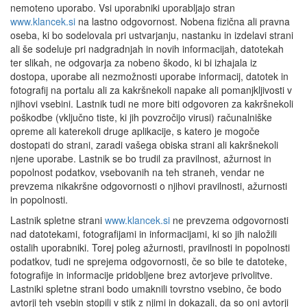
nemoteno uporabo. Vsi uporabniki uporabljajo stran
www.klancek.si
na lastno odgovornost. Nobena fizična ali pravna
oseba, ki bo sodelovala pri ustvarjanju, nastanku in izdelavi strani
ali še sodeluje pri nadgradnjah in novih informacijah, datotekah
ter slikah, ne odgovarja za nobeno škodo, ki bi izhajala iz
dostopa, uporabe ali nezmožnosti uporabe informacij, datotek in
fotografij na portalu ali za kakršnekoli napake ali pomanjkljivosti v
njihovi vsebini. Lastnik tudi ne more biti odgovoren za kakršnekoli
poškodbe (vključno tiste, ki jih povzročijo virusi) računalniške
opreme ali katerekoli druge aplikacije, s katero je mogoče
dostopati do strani, zaradi vašega obiska strani ali kakršnekoli
njene uporabe. Lastnik se bo trudil za pravilnost, ažurnost in
popolnost podatkov, vsebovanih na teh straneh, vendar ne
prevzema nikakršne odgovornosti o njihovi pravilnosti, ažurnosti
in popolnosti.
Lastnik spletne strani
www.klancek.si
ne prevzema odgovornosti
nad datotekami, fotografijami in informacijami, ki so jih naložili
ostalih uporabniki. Torej poleg ažurnosti, pravilnosti in popolnosti
podatkov, tudi ne sprejema odgovornosti, če so bile te datoteke,
fotografije in informacije pridobljene brez avtorjeve privolitve.
Lastniki spletne strani bodo umaknili tovrstno vsebino, če bodo
avtorji teh vsebin stopili v stik z njimi in dokazali, da so oni avtorji