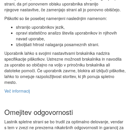
strani, da pri ponovnem obisku uporabnika shranijo
njegove nastavitve, če zamenjajo strani ali jo ponovno obiščejo.
Piškotki so še posebej namenjeni naslednjim namenom:
shranijo uporabnikov jezik,
opravi statistično analizo števila uporabnikov in njihovih
navad uporabe,
izboljšati hitrost nalaganja posameznih strani.
Uporabnik lahko s svojimi nastavitvami brskalnika nadzira
specifikacije piškotkov. Ustrezne možnosti brskalnika in navodila
za uporabo so običajno na voljo v priročniku brskalnika ali
datoteke pomoči. Če uporabnik zavrne, blokira ali izključi piškotke,
lahko to omejuje razpoložljivost storitev, ki jih ponuja spletno
mesto.
Več informacij
Omejitev odgovornosti
Lastnik spletne strani se bo trudil za optimalno delovanje, vendar
s tem v zvezi ne prevzema nikakršnih odgovornosti in garancij za