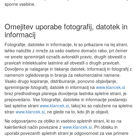
sporne vsebine.
Omejitev uporabe fotografij, datotek in
informacij
Fotografije, datoteke in informacije, ki so prikazane na tej strani,
lahko naložite z mreže za vašo osebno domačo rabo, pri čemer
ne smete spreminjati označb avtorskih pravic, drugih obvestil o
pravicah intelektualne lastnine ali obvestil o drugih pravicah.
Dovoljeno je nalaganje in tiskanje datotek, informacij in fotografij z
namenom ogledovanja in branja za nekomercialne namene.
Vsako drugo kopiranje, distribuiranje, ponovno objavljanje,
spreminjanje fotografij, datotek in informacij na
www.klancek.si
brez predhodnega pisnega dovoljenja lastnika spletne strani, je
prepovedano. Vse fotografije, datoteke in informacije postanejo
last spletne strani
www.klancek.si
, takoj ko so naložene na spletno
stran
www.klancek.si
, ne glede na to, kdo jih je objavil.
Ne odgovarjamo za obliko in vsebino spletnih strani, ki so na
kakršenkoli način povezane z
www.klancek.si
. Pri obisku in
uporabi povezanih spletnih strani je odgovornost za vse primere