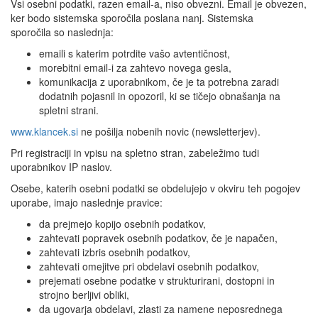
Vsi osebni podatki, razen email-a, niso obvezni. Email je obvezen,
ker bodo sistemska sporočila poslana nanj. Sistemska
sporočila so naslednja:
emaili s katerim potrdite vašo avtentičnost,
morebitni email-i za zahtevo novega gesla,
komunikacija z uporabnikom, če je ta potrebna zaradi
dodatnih pojasnil in opozoril, ki se tičejo obnašanja na
spletni strani.
www.klancek.si
ne pošilja nobenih novic (newsletterjev).
Pri registraciji in vpisu na spletno stran, zabeležimo tudi
uporabnikov IP naslov.
Osebe, katerih osebni podatki se obdelujejo v okviru teh pogojev
uporabe, imajo naslednje pravice:
da prejmejo kopijo osebnih podatkov,
zahtevati popravek osebnih podatkov, če je napačen,
zahtevati izbris osebnih podatkov,
zahtevati omejitve pri obdelavi osebnih podatkov,
prejemati osebne podatke v strukturirani, dostopni in
strojno berljivi obliki,
da ugovarja obdelavi, zlasti za namene neposrednega