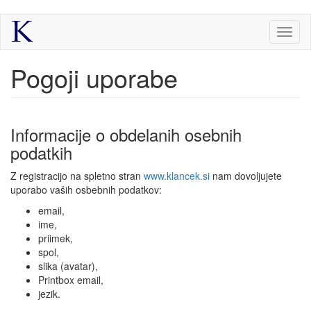
Skip
Toggl
to
naviga
main
content
Pogoji uporabe
Informacije o obdelanih osebnih
podatkih
Z registracijo na spletno stran
www.klancek.si
nam dovoljujete
uporabo vaših osbebnih podatkov:
email,
ime,
priimek,
spol,
slika (avatar),
Printbox email,
jezik.