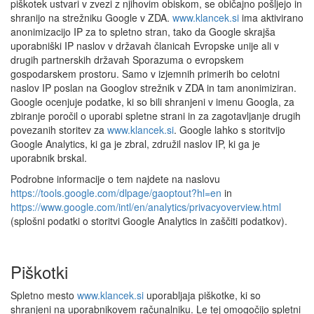
piškotek ustvari v zvezi z njihovim obiskom, se običajno pošljejo in
shranijo na strežniku Google v ZDA.
www.klancek.si
ima aktivirano
anonimizacijo IP za to spletno stran, tako da Google skrajša
uporabniški IP naslov v državah članicah Evropske unije ali v
drugih partnerskih državah Sporazuma o evropskem
gospodarskem prostoru. Samo v izjemnih primerih bo celotni
naslov IP poslan na Googlov strežnik v ZDA in tam anonimiziran.
Google ocenjuje podatke, ki so bili shranjeni v imenu Googla, za
zbiranje poročil o uporabi spletne strani in za zagotavljanje drugih
povezanih storitev za
www.klancek.si
. Google lahko s storitvijo
Google Analytics, ki ga je zbral, združil naslov IP, ki ga je
uporabnik brskal.
Podrobne informacije o tem najdete na naslovu
https://tools.google.com/dlpage/gaoptout?hl=en
in
https://www.google.com/intl/en/analytics/privacyoverview.html
(splošni podatki o storitvi Google Analytics in zaščiti podatkov).
Piškotki
Spletno mesto
www.klancek.si
uporabljaja piškotke, ki so
shranjeni na uporabnikovem računalniku. Le tej omogočijo spletni