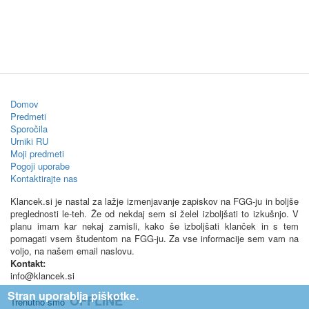
Domov
Predmeti
Sporočila
Urniki RU
Moji predmeti
Pogoji uporabe
Kontaktirajte nas
Klancek.si je nastal za lažje izmenjavanje zapiskov na FGG-ju in boljše
preglednosti le-teh. Že od nekdaj sem si želel izboljšati to izkušnjo. V
planu imam kar nekaj zamisli, kako še izboljšati klanček in s tem
pomagati vsem študentom na FGG-ju. Za vse informacije sem vam na
voljo, na našem email naslovu.
Kontakt:
info@klancek.si
Stran uporablja piškotke.
OFFLINE
Trenutno smo