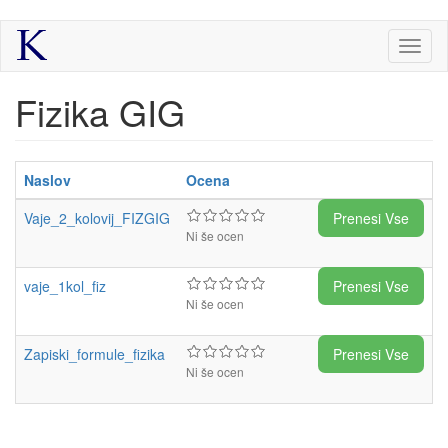
Skip
Toggl
to
naviga
main
content
Fizika GIG
Naslov
Ocena
Vaje_2_kolovij_FIZGIG
Prenesi Vse
Ni še ocen
vaje_1kol_fiz
Prenesi Vse
Ni še ocen
Zapiski_formule_fizika
Prenesi Vse
Ni še ocen