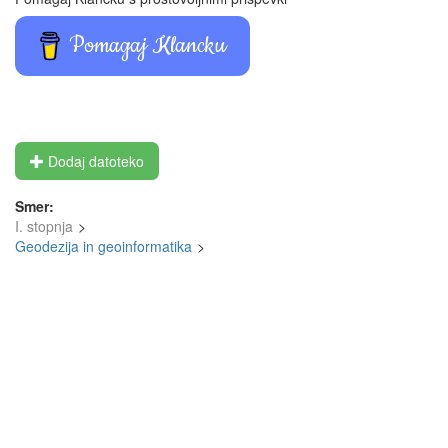
Pomagaj Klancku
Dodaj datoteko
Smer:
I. stopnja
Geodezija in geoinformatika