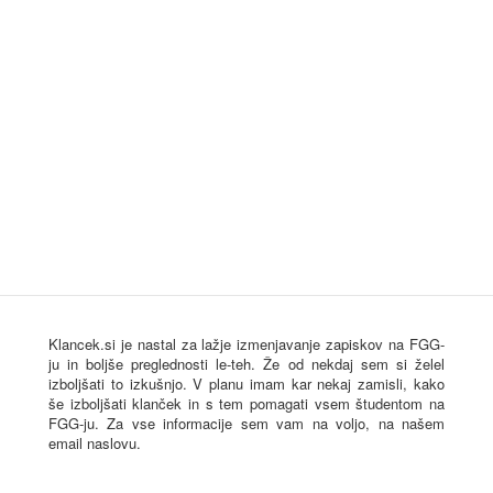
Klancek.si je nastal za lažje izmenjavanje zapiskov na FGG-
ju in boljše preglednosti le-teh. Že od nekdaj sem si želel
izboljšati to izkušnjo. V planu imam kar nekaj zamisli, kako
še izboljšati klanček in s tem pomagati vsem študentom na
FGG-ju. Za vse informacije sem vam na voljo, na našem
email naslovu.