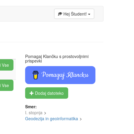
Hej Študent!
Pomagaj Klančku s prostovoljnimi
prispevki
i Vse
Pomagaj Klancku
i Vse
Dodaj datoteko
Smer:
I. stopnja
Geodezija in geoinformatika