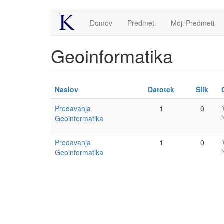
Skip
Domov
Predmeti
Moji Predmeti
to
main
content
Geoinformatika
Naslov
Datotek
Slik
Predavanja
1
0
Geoinformatika
Predavanja
1
0
Geoinformatika