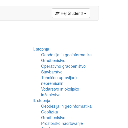
Hej Študent!
I. stopnja
Geodezija in geoinformatika
Gradbeništvo
Operativno gradbeništvo
Stavbarstvo
Tehnično upravljanje
nepremičnin
Vodarstvo in okoljsko
inženirstvo
II. stopnja
Geodezija in geoinformatika
Geofizika
Gradbeništvo
Prostorsko načrtovanje