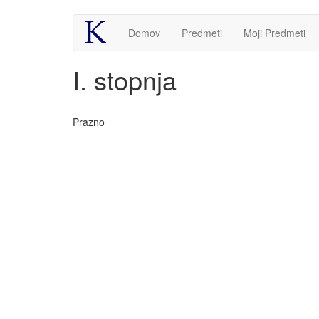
Skip
Domov
Predmeti
Moji Predmeti
to
main
content
I. stopnja
Prazno