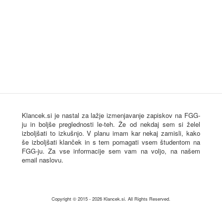
Klancek.si je nastal za lažje izmenjavanje zapiskov na FGG-
ju in boljše preglednosti le-teh. Že od nekdaj sem si želel
izboljšati to izkušnjo. V planu imam kar nekaj zamisli, kako
še izboljšati klanček in s tem pomagati vsem študentom na
FGG-ju. Za vse informacije sem vam na voljo, na našem
email naslovu.
Copyright © 2015 - 2026
Klancek.si
. All Rights Reserved.