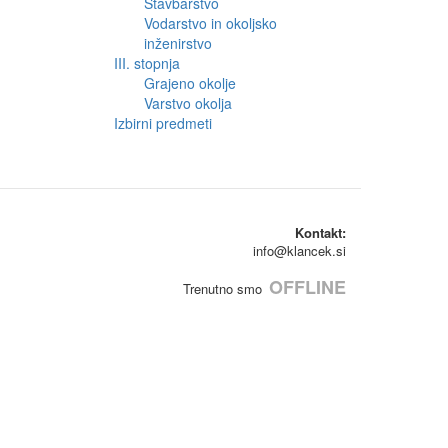
Stavbarstvo
Vodarstvo in okoljsko
inženirstvo
III. stopnja
Grajeno okolje
Varstvo okolja
Izbirni predmeti
Kontakt:
info@klancek.si
OFFLINE
Trenutno smo